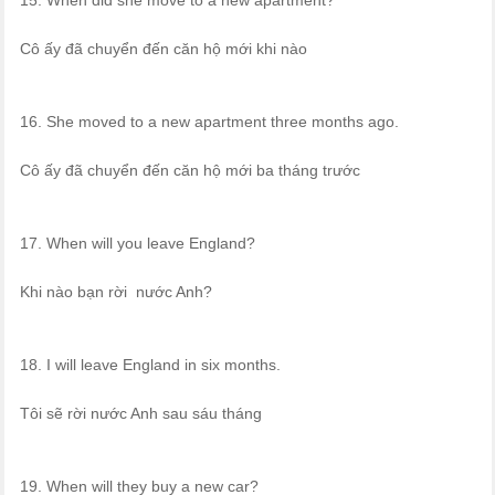
15. When did she move to a new apartment?
Cô ấy đã chuyển đến căn hộ mới khi nào
16. She moved to a new apartment three months ago.
Cô ấy đã chuyển đến căn hộ mới ba tháng trước
17. When will you leave England?
Khi nào bạn rời nước Anh?
18. I will leave England in six months.
Tôi sẽ rời nước Anh sau sáu tháng
19. When will they buy a new car?