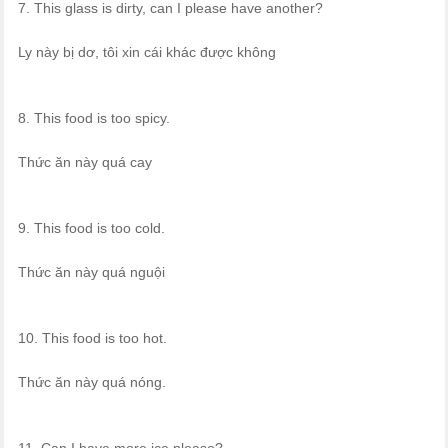
7. This glass is dirty, can I please have another?
Ly này bị dơ, tôi xin cái khác được không
8. This food is too spicy.
Thức ăn này quá cay
9. This food is too cold.
Thức ăn này quá nguội
10. This food is too hot.
Thức ăn này quá nóng.