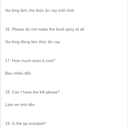
Vui lòng làm cho thức ăn cay một chút
16. Please do not make the food spicy at all.
Vui lòng đừng làm thức ăn cay
17. How much does it cost?
Bao nhiêu tiền
18. Can I have the bill please?
Làm ơn tính tiền
19. Is the tip included?