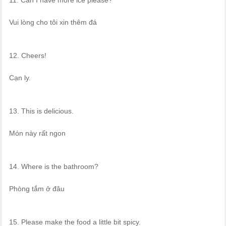
11. Can I have more ice please?
Vui lòng cho tôi xin thêm đá
12. Cheers!
Cạn ly.
13. This is delicious.
Món này rất ngon
14. Where is the bathroom?
Phòng tắm ở đâu
15. Please make the food a little bit spicy.