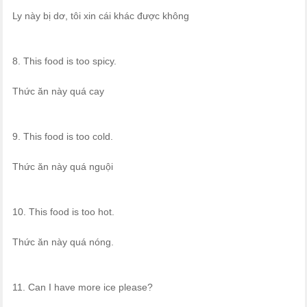
Ly này bị dơ, tôi xin cái khác được không
8. This food is too spicy.
Thức ăn này quá cay
9. This food is too cold.
Thức ăn này quá nguội
10. This food is too hot.
Thức ăn này quá nóng.
11. Can I have more ice please?