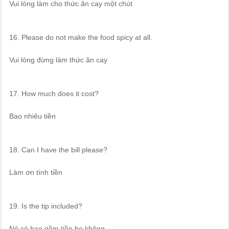
Vui lòng làm cho thức ăn cay một chút
16. Please do not make the food spicy at all.
Vui lòng đừng làm thức ăn cay
17. How much does it cost?
Bao nhiêu tiền
18. Can I have the bill please?
Làm ơn tính tiền
19. Is the tip included?
Nó có bao gồm tiền bo không