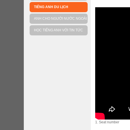
TIẾNG ANH DU LỊCH
ANH CHO NGƯỜI NƯỚC NGOÀI
HỌC TIẾNG ANH VỚI TIN TỨC
1. Seat number