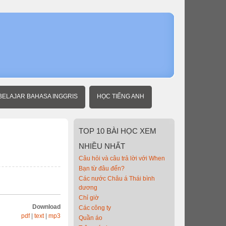
Home
Tiếng
Anh
du
lịch
Trên
máy
bay
BELAJAR BAHASA INGGRIS
HỌC TIẾNG ANH
TOP
10 BÀI HỌC XEM
NHIỀU NHẤT
Câu hỏi và câu trả lời với When
Bạn từ đâu đến?
Các nước Châu á Thái bình
dương
Chỉ giờ
Download
Các công ty
pdf
|
text
|
mp3
Quần áo