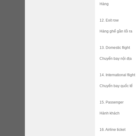
Hàng
12. Exit row
Hàng ghế gần lối ra
13. Domestic flight
Chuyến bay nội địa
14. International flight
Chuyến bay quốc tế
15. Passenger
Hành khách
16. Airline ticket