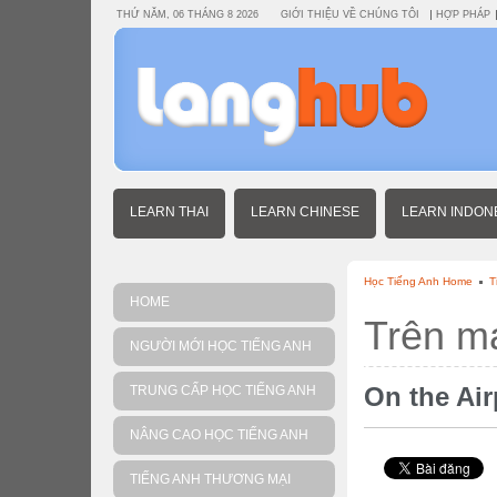
THỨ NĂM, 06 THÁNG 8 2026
GIỚI THIỆU VỀ CHÚNG TÔI
HỢP PHÁP
LEARN THAI
LEARN CHINESE
LEARN INDON
Học Tiếng Anh Home
T
HOME
Trên m
NGƯỜI MỚI HỌC TIẾNG ANH
On the Air
TRUNG CẤP HỌC TIẾNG ANH
NÂNG CAO HỌC TIẾNG ANH
TIẾNG ANH THƯƠNG MẠI