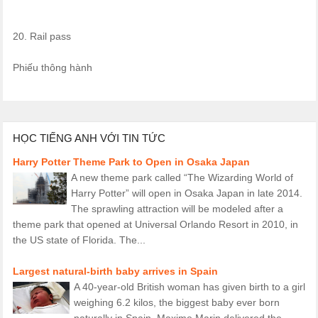
20. Rail pass
Phiếu thông hành
HỌC TIẾNG ANH VỚI TIN TỨC
Harry Potter Theme Park to Open in Osaka Japan
A new theme park called “The Wizarding World of
Harry Potter” will open in Osaka Japan in late 2014.
The sprawling attraction will be modeled after a
theme park that opened at Universal Orlando Resort in 2010, in
the US state of Florida. The...
Largest natural-birth baby arrives in Spain
A 40-year-old British woman has given birth to a girl
weighing 6.2 kilos, the biggest baby ever born