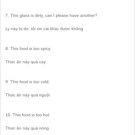
7. This glass is dirty, can I please have another?
Ly này bị dơ, tôi xin cái khác được không
8. This food is too spicy.
Thức ăn này quá cay
9. This food is too cold.
Thức ăn này quá nguội
10. This food is too hot.
Thức ăn này quá nóng.