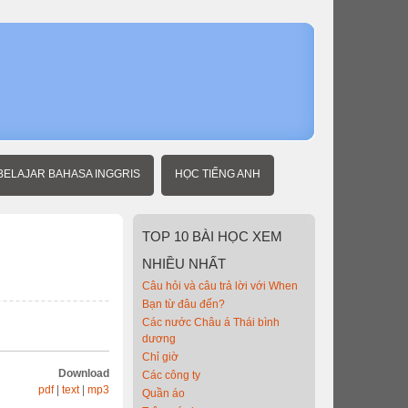
Home
Người
mới
học
tiếng
Anh
Rau
BELAJAR BAHASA INGGRIS
HỌC TIẾNG ANH
TOP
10 BÀI HỌC XEM
NHIỀU NHẤT
Câu hỏi và câu trả lời với When
Bạn từ đâu đến?
Các nước Châu á Thái bình
dương
Chỉ giờ
Download
Các công ty
pdf
|
text
|
mp3
Quần áo