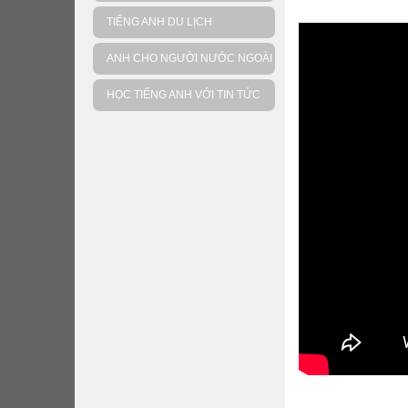
TIẾNG ANH DU LỊCH
ANH CHO NGƯỜI NƯỚC NGOÀI
HỌC TIẾNG ANH VỚI TIN TỨC