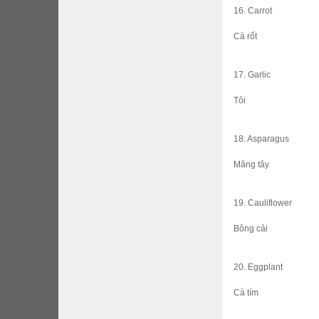
16. Carrot
Cà rốt
17. Garlic
Tỏi
18. Asparagus
Măng tây
19. Cauliflower
Bông cải
20. Eggplant
Cà tím