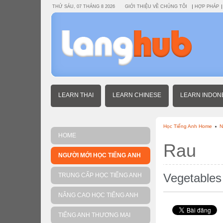
THỨ SÁU, 07 THÁNG 8 2026
GIỚI THIỆU VỀ CHÚNG TÔI
HỢP PHÁP
LEARN THAI
LEARN CHINESE
LEARN INDON
Học Tiếng Anh Home
N
HOME
Rau
NGƯỜI MỚI HỌC TIẾNG ANH
Vegetables
TRUNG CẤP HỌC TIẾNG ANH
NÂNG CAO HỌC TIẾNG ANH
TIẾNG ANH THƯƠNG MẠI