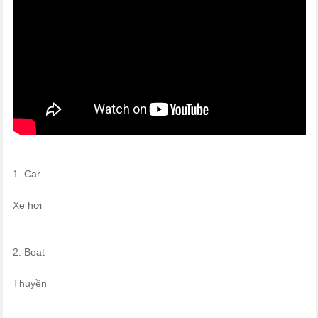
1. Car
Xe hơi
2. Boat
Thuyền