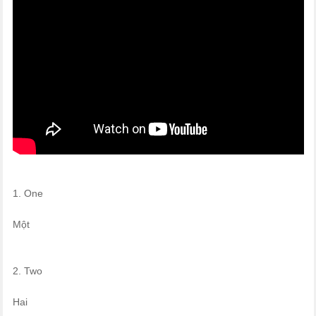
1. One
Một
2. Two
Hai