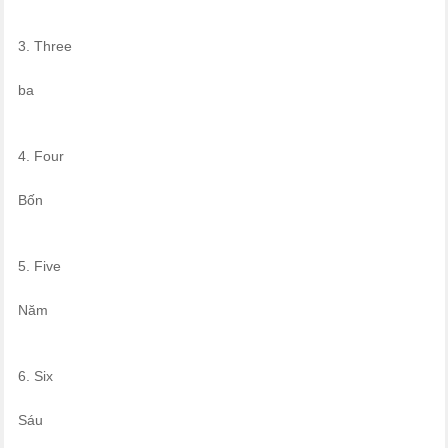
3. Three
ba
4. Four
Bốn
5. Five
Năm
6. Six
Sáu