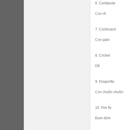
6. Centipede
Con rít
7. Cockroach
Con gián
8. Cricket
Dế
9. Dragonfly
Con chuồn chuồn
10. Fire fly
Đom đóm