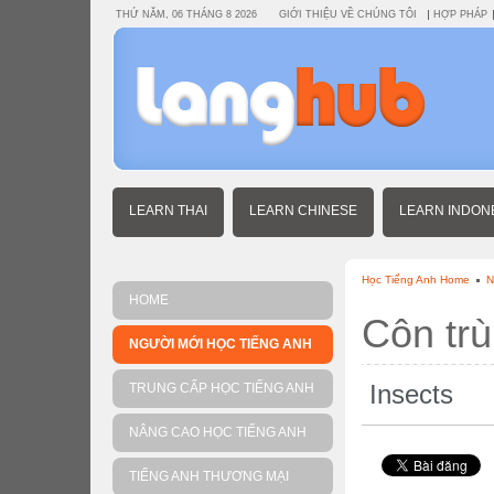
THỨ NĂM, 06 THÁNG 8 2026
GIỚI THIỆU VỀ CHÚNG TÔI
HỢP PHÁP
LEARN THAI
LEARN CHINESE
LEARN INDON
Học Tiếng Anh Home
N
HOME
Côn tr
NGƯỜI MỚI HỌC TIẾNG ANH
Insects
TRUNG CẤP HỌC TIẾNG ANH
NÂNG CAO HỌC TIẾNG ANH
TIẾNG ANH THƯƠNG MẠI