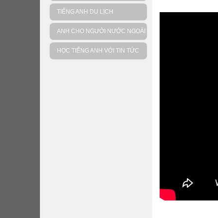
TIẾNG ANH DU LỊCH
ANH CHO NGƯỜI NƯỚC NGOÀI
HỌC TIẾNG ANH VỚI TIN TỨC