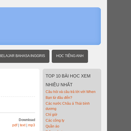
Home
Người
mới
học
tiếng
Anh
Côn
trùng
BELAJAR BAHASA INGGRIS
HỌC TIẾNG ANH
TOP
10 BÀI HỌC XEM
NHIỀU NHẤT
Câu hỏi và câu trả lời với When
Bạn từ đâu đến?
Các nước Châu á Thái bình
dương
Chỉ giờ
Download
Các công ty
pdf
|
text
|
mp3
Quần áo