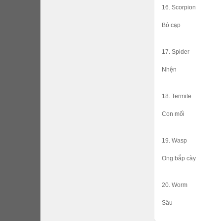
16. Scorpion
Bò cạp
17. Spider
Nhện
18. Termite
Con mối
19. Wasp
Ong bắp cày
20. Worm
Sâu