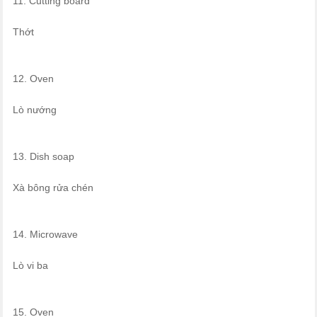
11. Cutting board
Thớt
12. Oven
Lò nướng
13. Dish soap
Xà bông rửa chén
14. Microwave
Lò vi ba
15. Oven