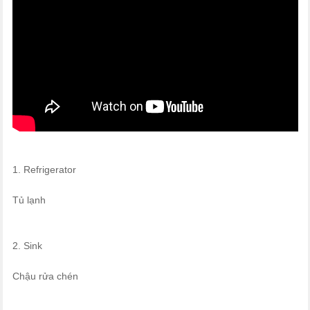
1. Refrigerator
Tủ lạnh
2. Sink
Chậu rửa chén