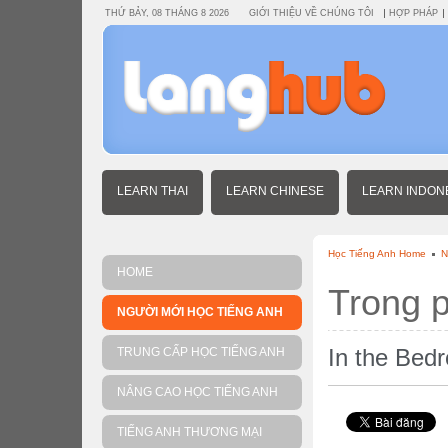
THỨ BẢY, 08 THÁNG 8 2026
GIỚI THIỆU VỀ CHÚNG TÔI
HỢP PHÁP
LEARN THAI
LEARN CHINESE
LEARN INDON
Học Tiếng Anh Home
N
HOME
Trong 
NGƯỜI MỚI HỌC TIẾNG ANH
In the Bed
TRUNG CẤP HỌC TIẾNG ANH
NÂNG CAO HỌC TIẾNG ANH
TIẾNG ANH THƯƠNG MẠI