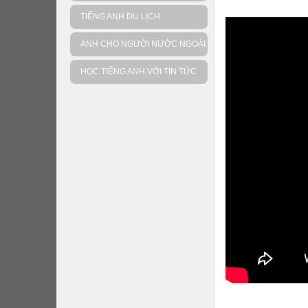
TIẾNG ANH DU LỊCH
ANH CHO NGƯỜI NƯỚC NGOÀI
HỌC TIẾNG ANH VỚI TIN TỨC