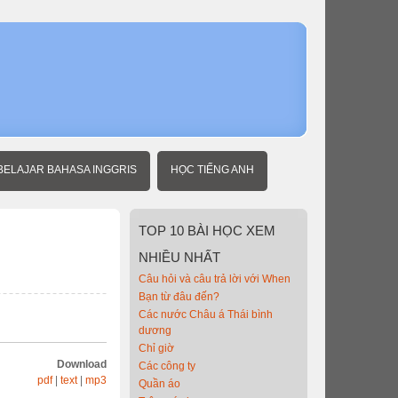
Home
Người
mới
học
tiếng
Anh
Trong
phòng
ngủ
BELAJAR BAHASA INGGRIS
HỌC TIẾNG ANH
TOP
10 BÀI HỌC XEM
NHIỀU NHẤT
Câu hỏi và câu trả lời với When
Bạn từ đâu đến?
Các nước Châu á Thái bình
dương
Chỉ giờ
Download
Các công ty
pdf
|
text
|
mp3
Quần áo