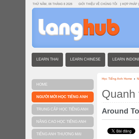
THỨ NĂM, 06 THÁNG 8 2026
GIỚI THIỆU VỀ CHÚNG TÔI
HỢP PHÁP
LEARN THAI
LEARN CHINESE
LEARN INDON
Học Tiếng Anh Home
N
HOME
Quanh t
NGƯỜI MỚI HỌC TIẾNG ANH
Around T
TRUNG CẤP HỌC TIẾNG ANH
NÂNG CAO HỌC TIẾNG ANH
TIẾNG ANH THƯƠNG MẠI