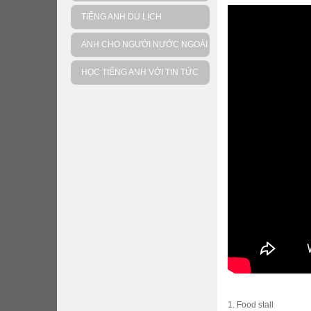
TIẾNG ANH DU LỊCH
ANH CHO NGƯỜI NƯỚC NGOÀI
HỌC TIẾNG ANH VỚI TIN TỨC
1. Food stall