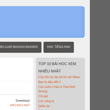
Home
Người
mới
học
tiếng
Anh
Quanh
thành
phố 2
BELAJAR BAHASA INGGRIS
HỌC TIẾNG ANH
TOP
10 BÀI HỌC XEM
NHIỀU NHẤT
Câu hỏi và câu trả lời với When
Bạn từ đâu đến?
Các nước Châu á Thái bình
dương
Chỉ giờ
Download
Các công ty
pdf
|
text
|
mp3
Quần áo