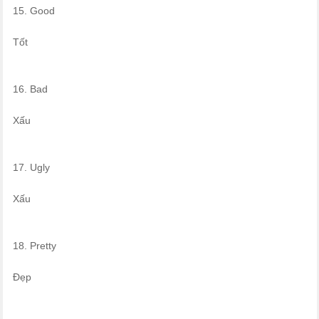
15. Good
Tốt
16. Bad
Xấu
17. Ugly
Xấu
18. Pretty
Đẹp