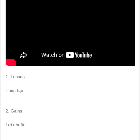
1. Losses
Thiệt hại
2. Gains
Lợi nhuận